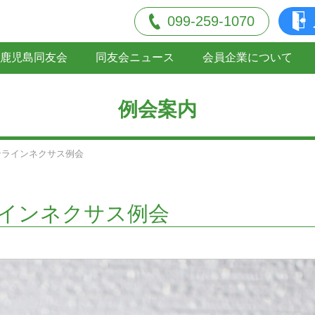
099-259-1070
鹿児島同友会
同友会ニュース
会員企業について
例会案内
ンラインネクサス例会
ラインネクサス例会