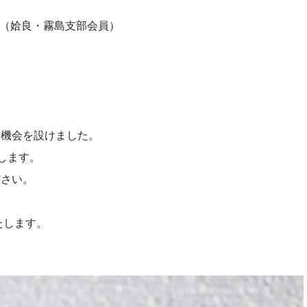
氏（姶良・霧島支部会員）
る機会を設けました。
します。
ださい。
たします。