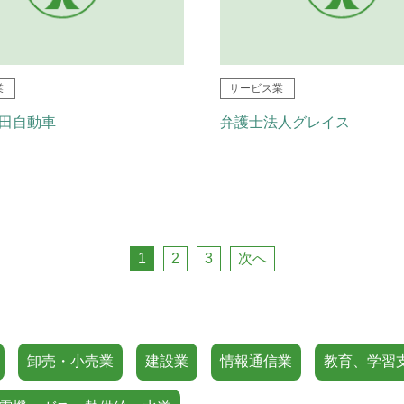
業
サービス業
田自動車
弁護士法人グレイス
1
2
3
次へ
卸売・小売業
建設業
情報通信業
教育、学習