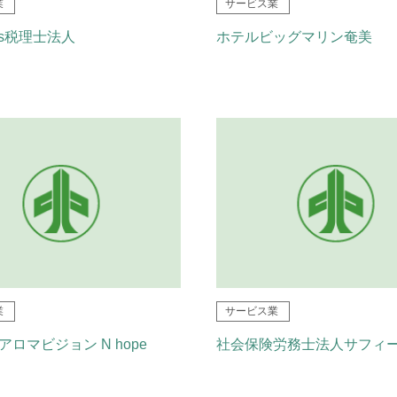
業
サービス業
nks税理士法人
ホテルビッグマリン奄美
業
サービス業
ロマビジョン N hope
社会保険労務士法人サフィ